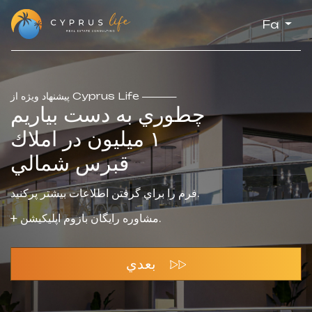
Fa
Cyprus Life
پيشنهاد ويژه از
چطوري به دست بياريم
١ ميليون در املاك
قبرس شمالي
فرم را براي گرفتن اطلاعات بيشتر پركنيد.
+ مشاوره رايگان بازوم اپليكيشن.
بعدي