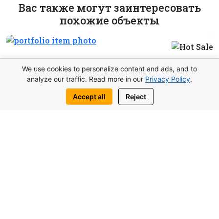
Вас также могут заинтересовать
похожие объекты
We use cookies to personalize content and ads, and to
analyze our traffic. Read more in our
Privacy Policy
.
Accept all
Reject
от 117.000£
Студия Lagoon Verde В Отюкене,
Северный Кипр
Студии
2
39.18 m