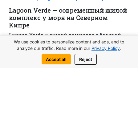
Lagoon Verde — современный жилой
комплекс у моря на Северном
Кипре
Lagoon Verde — жилой комплекс с богатой
инфраструктурой, гибкими планами
We use cookies to personalize content and ads, and to
analyze our traffic. Read more in our
Privacy Policy
.
оплаты и гарантированной арендой 8% на 3
года. Идеален для жизни, отдыха и
Accept all
Reject
инвестиций на Северном Кипре.
Посмотреть комплекс
Оставить заявку
Написать нам:
WhatsApp
Telegram