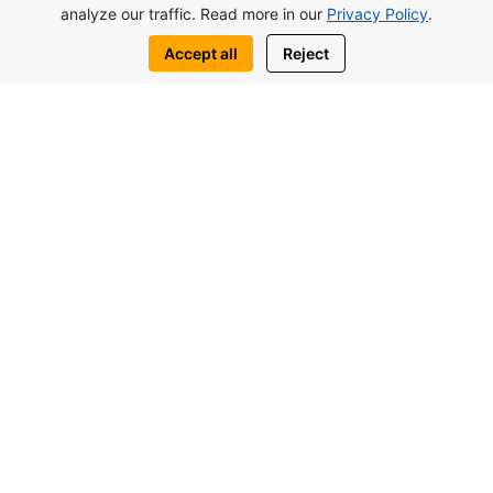
analyze our traffic. Read more in our
Privacy Policy
.
Посмотреть комплекс
Accept all
Reject
Оставить заявку
Написать нам:
WhatsApp
Telegram
Вас также могут заинтересовать
похожие объекты