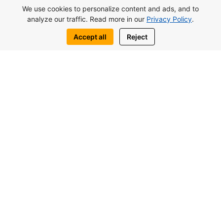
We use cookies to personalize content and ads, and to
для жизни и инвестиций.
analyze our traffic. Read more in our
Privacy Policy
.
Посмотреть комплекс
Accept all
Reject
Оставить заявку
Написать нам:
WhatsApp
Telegram
Вас также могут заинтересовать
похожие объекты