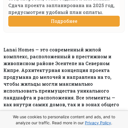
Сдача проекта запланирована на 2025 год,
предусмотрен удобный план оплаты.
Подробнее
Lanai Homes — это современный жилой
комплекс, расположенный в престижном и
живописном районе Эсентепе на Северном
Кипре. Архитектурная концепция проекта
продумана до мелочей и направлена на то,
чтобы жильцы могли максимально
использовать преимущества уникального
ландшафта и расположения. Все элементы —
как внутри самих домов, так и в зонах общего
пользования — органично сочетаются друг с
We use cookies to personalize content and ads, and to
другом и обеспечивают комфортное и
analyze our traffic. Read more in our
Privacy Policy
.
свободное передвижение по территории