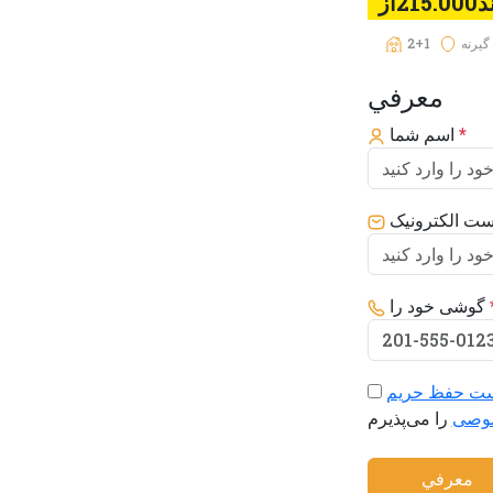
215از
گیرنه
2+1
معرفي
*
اسم شما
ست الکترونیک
گوشی خود را
ت حفظ حریم
وصی
معرفي