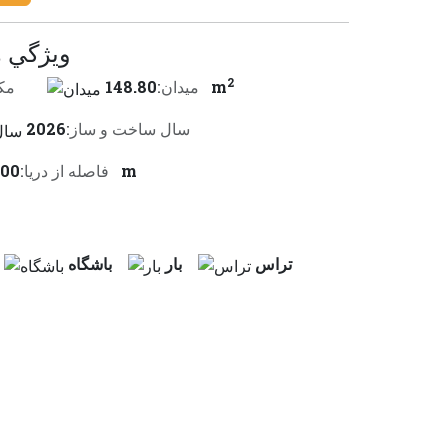
ويژگي 
2
148.80 m
ميدان:
مك
سال ساخت و ساز:
2026
500 m
فاصله از دريا:
تراس
بار
باشگاه