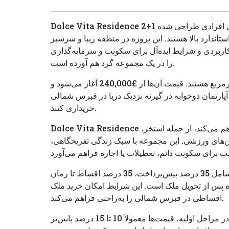
Dolce Vita Residence 2+1 در گیرنه یک پروژه مسکونی مدرن است که برای افرادی طراحی شده
ستاندارد بالا هستند. این پروژه در منطقه زیبا و سرسبز
اربردی و شرایط ایده‌آل برای سکونت و سرمایه‌گذاری
را در یک مجموعه گرد هم آورده است.
آپارتمان‌های 2+1 دارای متراژی از 121 مترمربع هستند. قیمت آن‌ها از £240,000 آغاز می‌شود و
پارتمان دوخوابه در گیرنه نزدیک دریا در قبرس شمالی
خریداری کنند.
Dolce Vita Residence امکانات رفاهی کاملی برای ساکنان فراهم می‌کند، از جمله استخر،
‌های ورزشی. این مجموعه با سبک زندگی تفریحگاهی،
طرح پرداخت انعطاف‌پذیر و خریدارپسند است. شامل 35 درصد پیش‌پرداخت، 35 درصد اقساط تا زمان
 کلید و 30 درصد باقی‌مانده طی 24 ماه پس از تحویل ملک است. این شرایط امکان خرید ملک
اقساطی در قبرس شمالی را به‌راحتی فراهم می‌کند.
پروژه دارای پتانسیل بالای سرمایه‌گذاری است. در مراحل اولیه، قیمت‌ها معمولاً 10 تا 15 درصد پایین‌تر