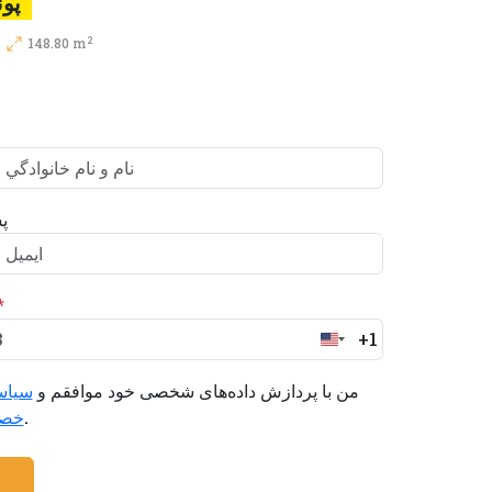
پوند.000
2
148.80 m
پ
*
+1
United
States
من با پردازش داده‌های شخصی خود موافقم و
سیاس
+1
را می‌پذیرم.
خص