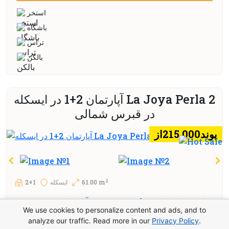
استخر
باشگاه
تراس
بالكن
آپارتمان 2+1 در ایسکله La Joya Perla 2
در قبرس شمالی
پوند215.000از
2
61.00 m
ایسکله
2+1
آپارتمان 2+1 در پروژه La Joya Perla 2 واقع در ایسکله،
We use cookies to personalize content and ads, and to
انتخابی ایده‌آل برای کسانی است که می‌خواهند در کنار دریای
analyze our traffic. Read more in our
Privacy Policy
.
مدیترانه زندگی کنند یا ملک خود را به عنوان سرمایه‌گذاری