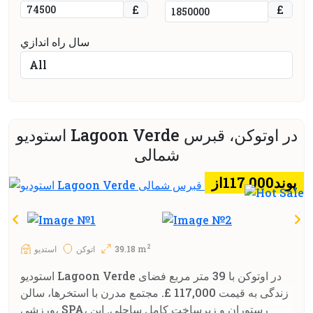
£
£
سال راه اندازي
استودیو Lagoon Verde در اوتوکن، قبرس
شمالی
پوند117.000از
2
39.18 m
اتوکن
استديو
استودیو Lagoon Verde در اوتوکن با 39 متر مربع فضای
زندگی به قیمت 117,000 £. مجتمع مدرن با استخرها، سالن
ورزشی، SPA، رستوران و زیرساخت کامل ساحلی. این