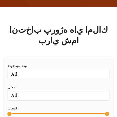
ك
ا
ل
م
ا
ي
ا
ه
ه
ژ
و
ر
پ
ب
ا
خ
ت
ن
ا
ا
م
ش
ي
ا
ر
ب
نوع موضوع
محل
قیمت