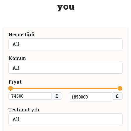
y
o
u
Nesne türü
Konum
Fiyat
£
£
Teslimat yılı