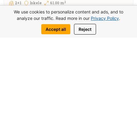
2
2+1
İskele
61.00 m
We use cookies to personalize content and ads, and to
La Joya Perla 2 İskele’deki 2 yatak odalı daire
analyze our traffic. Read more in our
Privacy Policy
.
Kuzey Kıbrıs’ın prestijli bir bölgesinde denize
sıfır modern bir komplekste yer almaktadır.
Accept all
Reject
Burada Akdeniz manzaralı bir daire satın
alabilir, plaja yakın konumun ve bölgenin
gelişmiş altyapısının sunduğu tüm olanaklarla
konforlu bir yaşamın keyfini çıkarabilirsiniz.
Daha fazla detay
Yüzme havuzu
Spor salonu
Teras
Balkon
Sopot Residence Stüdyo İskele –