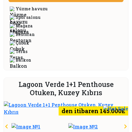
Yüzme havuzu
Spor salonu
Mağaza
Restoran
Çubuk
Teras
Balkon
Lagoon Verde 1+1 Penthouse
Otuken, Kuzey Kıbrıs
den itibaren 145.000£