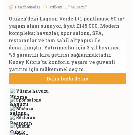
2
Penthouselar
Ötüken
50.13 m
Otuken’deki Lagoon Verde 1+1 penthouse 50 m²
yaşam alanı sunuyor, fiyat £145,000. Modern
kompleks; havuzlar, spor salonu, SPA,
restoranlar ve tam sahil altyapısı ile
donatılmıştır. Yatırımcılar için 3 yıl boyunca
%8 garantili kira getirisi sağlanmaktadır.
Kuzey Kıbrıs’ta konforlu yaşam ve güvenli
yatırım için mükemmel seçim.
Daha fazla detay
Yüzme havuzu
Spor salonu
Mağaza
Restoran
Çubuk
Teras