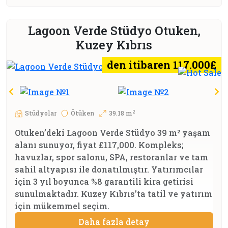
Lagoon Verde Stüdyo Otuken,
Kuzey Kıbrıs
den itibaren 117.000£
2
Stüdyolar
Ötüken
39.18 m
Otuken’deki Lagoon Verde Stüdyo 39 m² yaşam
alanı sunuyor, fiyat £117,000. Kompleks;
havuzlar, spor salonu, SPA, restoranlar ve tam
sahil altyapısı ile donatılmıştır. Yatırımcılar
için 3 yıl boyunca %8 garantili kira getirisi
sunulmaktadır. Kuzey Kıbrıs’ta tatil ve yatırım
için mükemmel seçim.
Daha fazla detay