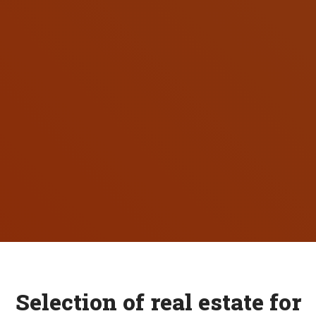
S
e
l
e
c
t
i
o
n
o
f
r
e
a
l
e
s
t
a
t
e
f
o
r