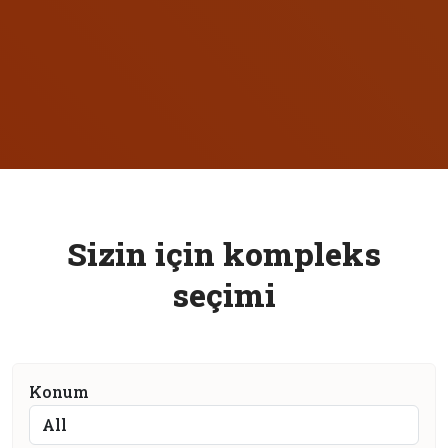
S
i
z
i
n
i
ç
i
n
k
o
m
p
l
e
k
s
s
e
ç
i
m
i
Konum