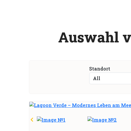
A
u
s
w
a
h
l
Standort