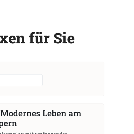
x
e
n
f
ü
r
S
i
e
 Modernes Leben am
pern
hnkomplex mit umfassender