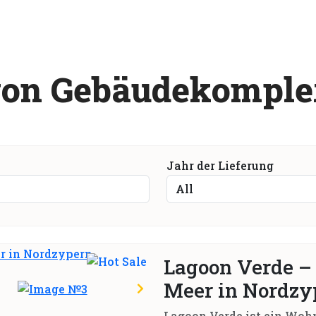
v
o
n
G
e
b
ä
u
d
e
k
o
m
p
l
e
Jahr der Lieferung
Lagoon Verde –
Meer in Nordzy
Lagoon Verde ist ein Wo