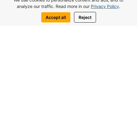
analyze our traffic. Read more in our
Privacy Policy
.
Accept all
Reject
09
Wichtige Nachrichten Aus Zypern
Editor
Jan, 2026
Nordzypern Im Jahr 2026:
Tourismusboom,
Wirtschaftswachstum Und
Neue Chancen Für
Immobilieninvestitionen
Die Behörden der Türkischen Republik
Nordzypern (TRNZ) bezeichnen das Jahr 2026
offiziell als das „Jahr der Umsetzung“.
Gemeinsam mit der Türkei kündigte die