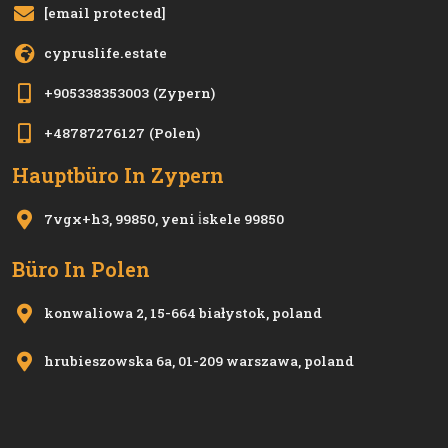
[email protected]
cypruslife.estate
+905338353003
(Zypern)
+48787276127
(Polen)
Hauptbüro In Zypern
7vgx+h3, 99850, yeni i̇skele 99850
Büro In Polen
konwaliowa 2, 15-664 białystok, poland
hrubieszowska 6a, 01-209 warszawa, poland