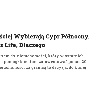
19
cze, 2026
ściej Wybierają Cypr Północny.
 Life, Dlaczego
em ds. nieruchomości, który w ostatnich
ji i pomógł klientom zainwestować ponad 20
ruchomości za granicą to decyzja, do której