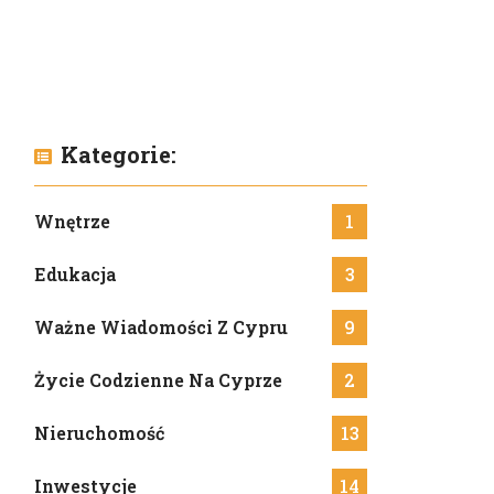
Kategorie:
Wnętrze
1
Edukacja
3
Ważne Wiadomości Z Cypru
9
Życie Codzienne Na Cyprze
2
Nieruchomość
13
Inwestycje
14