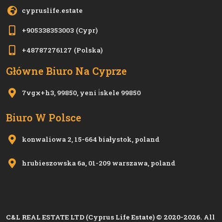
cypruslife.estate
+905338353003
(Cypr)
+48787276127
(Polska)
Główne Biuro Na Cyprze
7vgx+h3, 99850, yeni i̇skele 99850
Biuro W Polsce
konwaliowa 2, 15-664 białystok, poland
hrubieszowska 6a, 01-209 warszawa, poland
C&L REAL ESTATE LTD (Cyprus Life Estate) © 2020-2026. All