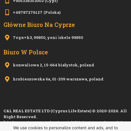
+905338353003
(Cypr)
+48787276127
(Polska)
Główne Biuro Na Cyprze
7vgx+h3, 99850, yeni i̇skele 99850
Biuro W Polsce
konwaliowa 2, 15-664 białystok, poland
hrubieszowska 6a, 01-209 warszawa, poland
C&L REAL ESTATE LTD (Cyprus Life Estate) © 2020-2026. All
Right Reserved.
İskele Esnaf ve Zanaatkarlar Birliği'nin 1280, Kıbrıs Türk
We use cookies to personalize content and ads, and to
Esnaf ve Zanaatkarlar Odası'nın
i 1501
sicil numarası ile