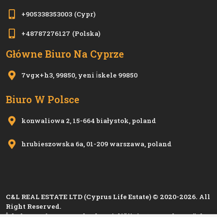
+905338353003
(Cypr)
+48787276127
(Polska)
Główne Biuro Na Cyprze
7vgx+h3, 99850, yeni i̇skele 99850
Biuro W Polsce
konwaliowa 2, 15-664 białystok, poland
hrubieszowska 6a, 01-209 warszawa, poland
C&L REAL ESTATE LTD (Cyprus Life Estate) © 2020-2026. All
Right Reserved.
İskele Esnaf ve Zanaatkarlar Birliği'nin 1280, Kıbrıs Türk