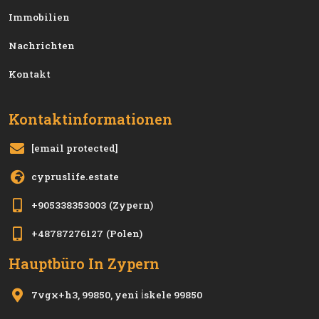
Immobilien
Nachrichten
Kontakt
Kontaktinformationen
[email protected]
cypruslife.estate
+905338353003
(Zypern)
+48787276127
(Polen)
Hauptbüro In Zypern
7vgx+h3, 99850, yeni i̇skele 99850