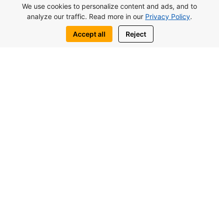
WhatsApp
Telegram
We use cookies to personalize content and ads, and to
analyze our traffic. Read more in our
Privacy Policy
.
Accept all
Reject
شما هم ممكنه به اين موضوع مشابه علاقهمند
باشيد
پوند117.000از
استودیو Lagoon Verde در اوتوکن، قبرس
شمالی