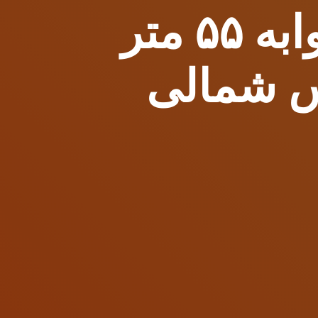
کازا دل مار — آپارتمان یک‌خوابه ۵۵ متر
رس شمالی