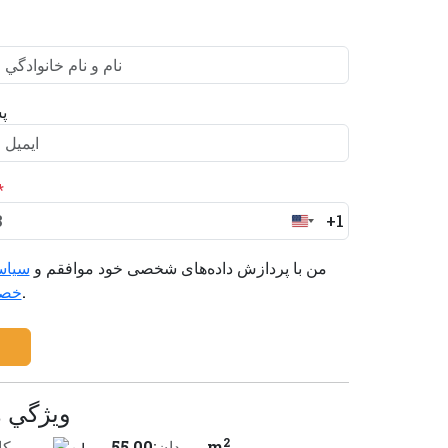
پ
*
+1
United
States
من با پردازش داده‌های شخصی خود موافقم و
سیاس
+1
را می‌پذیرم.
خص
ويژگي 
2
55.00 m
ميدان:
مكا