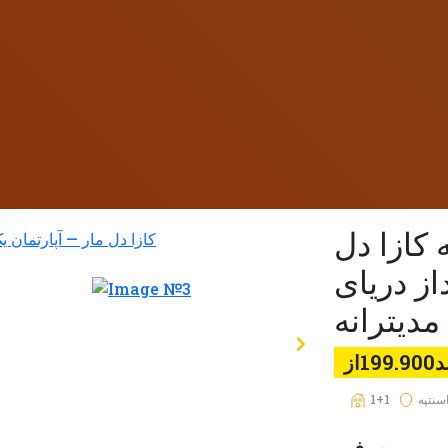
 کازا دل
از دریای
مدیترانه
199از
سنتپه
1+1