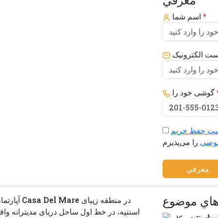
معرفي
*
اسم شما
ست الکترونیک
گوشی خود را
ت حفظ حریم
وصی
معرفي
هاي موضوع
اسنتپه، در خط اول ساحل دریای مدیترانه و
ن:
اسنتپه