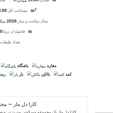
2
63.00 m
مساحت کل:
سال ساخت و ساز:
2026
50 m
فاصله از دريا:
تعداد طبقات:
مغازه
باشگاه
كمد
بالكن
بار
رست
کازا دل مار — مج
کازا دل مار یک مجموعه مسکونی مدرن در منط