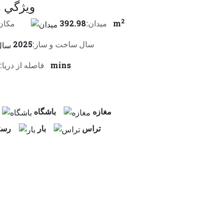
ويژگي 
2
392.98 m
ميدان:
مكان
سال ساخت و ساز:
2025
5 mins
فاصله از دريا:
مغازه
باشگاه
تراس
بار
رست