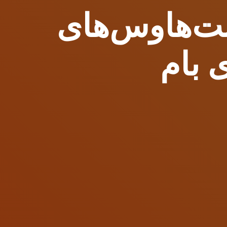
هاوس‌های QUERENCIA با منظره دریا
 بام