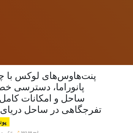
پنت‌هاوس‌های لوکس با چش
پانوراما، دسترسی خ
ساحل و امکانات کامل
تفرجگاهی در ساحل دریای م
پوند9.000
2
392.98 m
لانگ بیچ