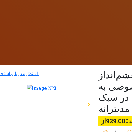
م‌انداز
صوصی به
 در سبک
دیترانه
92از
پنت هاوس