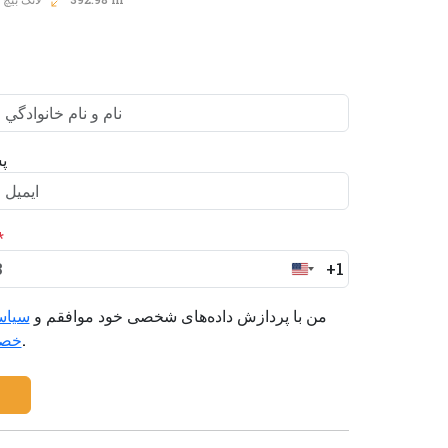
پ
*
+1
United
States
من با پردازش داده‌های شخصی خود موافقم و
سیاس
+1
را می‌پذیرم.
خص