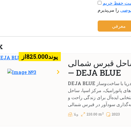
ت حفظ حریم
وصی
معرفي
x
پوند825.000از
ساحل قبرس شمالی
— DEJA BLUE
DEJA BLUE یک تفرجگاه اکولوژیک منحصربه‌فرد در ساحل دریا با ساخت‌وساز
 مربعی با پنجره‌های پانورامیک، مرکز اسپا، ساحل
خابی ایده‌آل برای زندگی راحت و
2
2023
210.00 m
ويلا