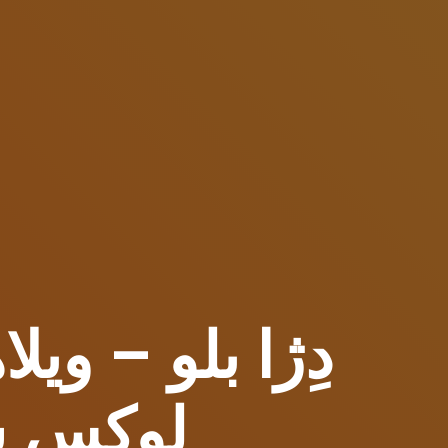
دِژا بلو – وی
لوکس س