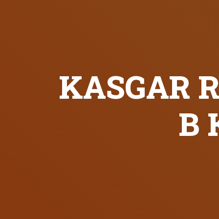
KASGAR R
В 