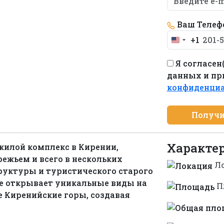
Ваш Телеф
+1
United
States
Я согласен
+1
данных и п
конфиденци
Получи
Характе
жилой комплекс в Кирении,
ежьем и всего в нескольких
Л
руктуры и туристического старого
те открывает уникальные виды на
П
 Киренийские горы, создавая