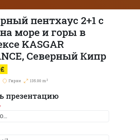
рный пентхаус 2+1 с
на море и горы в
ексе KASGAR
NCE, Северный Кипр
0£
2
Гирне
135.00 m
ь презентацию
*