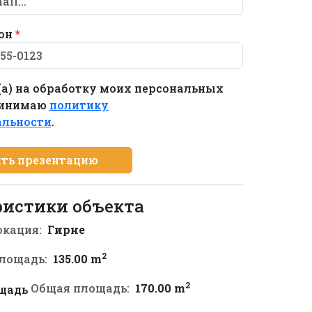
он
*
(а) на обработку моих персональных
ринимаю
политику
альности
.
ть презентацию
ристики объекта
окация:
Гирне
2
лощадь:
135.00 m
2
Общая площадь:
170.00 m