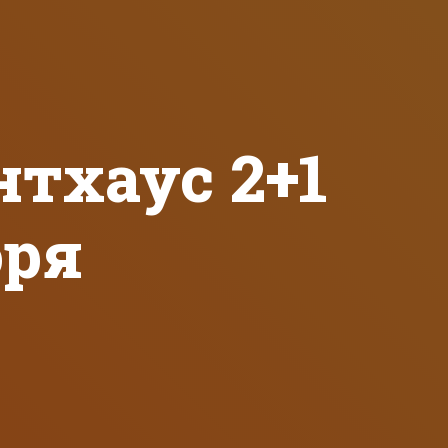
тхаус 2+1
оря