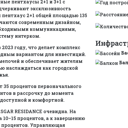
ые пентхаусы 2+1 и 3+1 с
дчеркивают эксклюзивность
я пентхаус 2+1 общей площадью 135
личаются современным дизайном,
еобходимыми коммуникациями,
стему интерком.
Инфраст
 2023 году, что делает комплекс
Ба
одным вариантом для инвестиций.
мелочей и обеспечивает жителям
Ба
ю наслаждаться как городской
жья.
 35 процентов первоначального
нтов в рассрочку до момента
 доступной и комфортной.
SGAR RESIDANCE очевидна. На
 10–15 процентов, а к завершению
5 процентов. Управляющая