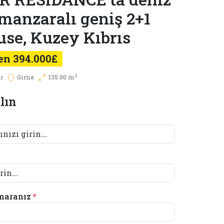
manzaralı geniş 2+1
se, Kuzey Kıbrıs
en 394.000£
2
r
Girne
135.00 m
lın
maranız
*