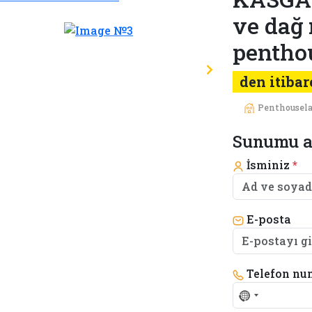
ve dağ 
penthou
den itibar
Penthousela
Sunumu a
İsminiz
*
E-posta
Telefon nu
No