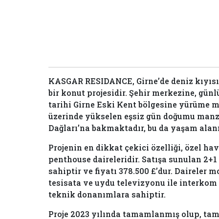
KASGAR RESIDANCE, Girne’de deniz kıyıs
bir konut projesidir. Şehir merkezine, gün
tarihi Girne Eski Kent bölgesine yürüme me
üzerinde yükselen eşsiz gün doğumu manz
Dağları’na bakmaktadır, bu da yaşam alan
Projenin en dikkat çekici özelliği, özel ha
penthouse daireleridir. Satışa sunulan 2+
sahiptir ve fiyatı 378.500 £’dur. Daireler 
tesisata ve uydu televizyonu ile interkom
teknik donanımlara sahiptir.
Proje 2023 yılında tamamlanmış olup, ta