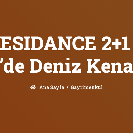
ESIDANCE 2+1 
’de Deniz Ken
Ana Sayfa
Gayrimenkul