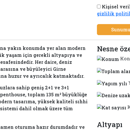
country
Kişisel veri
selected
gizlilik polit
Sunumu
Nesne öze
ına yakın konumda yer alan modern
lük yaşam için gerekli altyapıya ve
Kon
safesindedir. Her daire, deniz
arasına ve büyüleyici Girne
ına huzur ve ayrıcalık katmaktadır.
vuzlara sahip geniş 2+1 ve 3+1
1 penthouse, toplam 135 m² büyüklüğe
modern tasarıma, yüksek kaliteli sıhhi
K
 sistemi dahil olmak üzere tüm
Altyapı
mamen oturuma hazır durumdadır ve