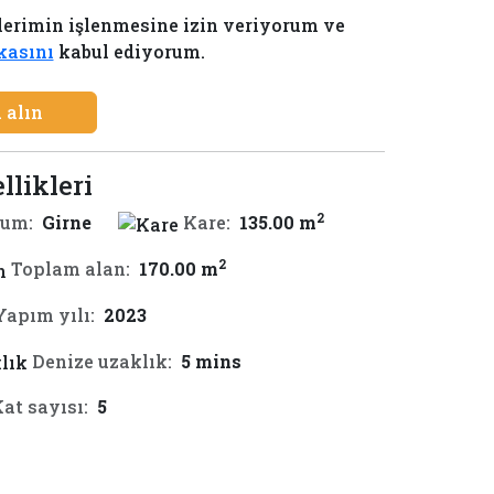
lerimin işlenmesine izin veriyorum ve
ikasını
kabul ediyorum.
 alın
llikleri
2
um:
Girne
Kare:
135.00 m
2
Toplam alan:
170.00 m
Yapım yılı:
2023
Denize uzaklık:
5 mins
at sayısı:
5