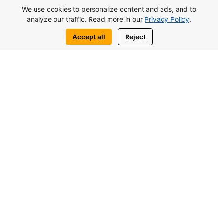
We use cookies to personalize content and ads, and to
инвестиций.
analyze our traffic. Read more in our
Privacy Policy
.
Посмотреть комплекс
Accept all
Reject
Оставить заявку
Написать нам:
WhatsApp
Telegram
Вас также могут заинтересовать
похожие объекты