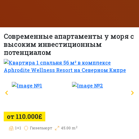
Современные апартаменты у моря с
высоким инвестиционным
потенциалом
от 110.000£
2
1+1
Гюзельюрт
45.00 m