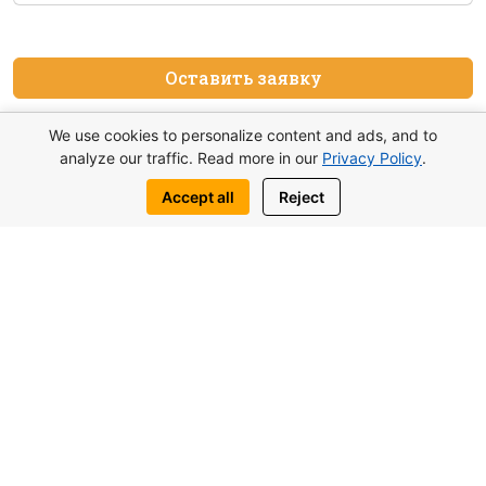
Оставить заявку
Написать нам:
We use cookies to personalize content and ads, and to
analyze our traffic. Read more in our
Privacy Policy
.
WhatsApp
Telegram
Accept all
Reject
Вас также могут заинтересовать
похожие объекты