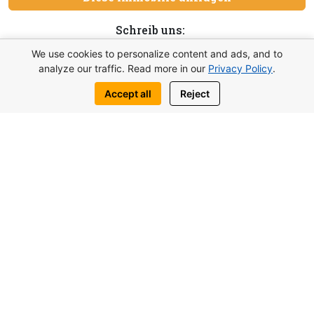
Schreib uns:
WhatsApp
Telegram
We use cookies to personalize content and ads, and to
analyze our traffic. Read more in our
Privacy Policy
.
Accept all
Reject
Vielleicht interessieren Sie sich auch
für ähnliche Objekte
von 117.000£