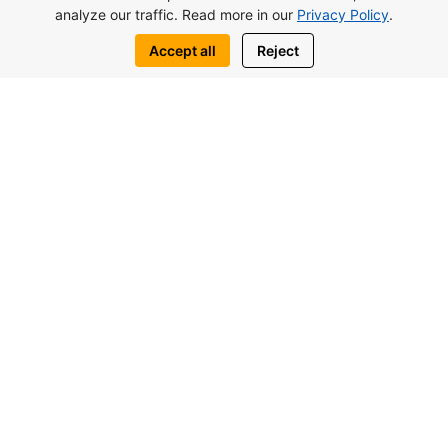
analyze our traffic. Read more in our
Privacy Policy
.
Посмотреть комплекс
Accept all
Reject
Оставить заявку
Написать нам:
WhatsApp
Telegram
Вас также могут заинтересовать
похожие объекты