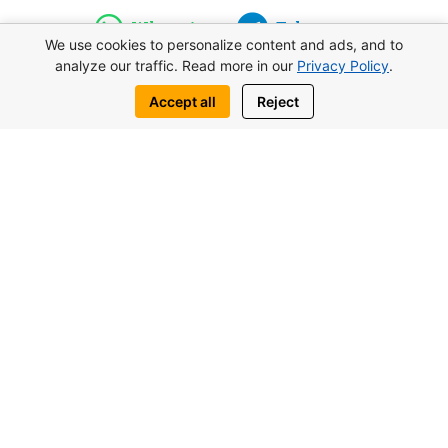
WhatsApp
Telegram
We use cookies to personalize content and ads, and to
analyze our traffic. Read more in our
Privacy Policy
.
Accept all
Reject
Вас также могут заинтересовать
похожие объекты
от 117.000£
Студия Lagoon Verde В Отюкене,