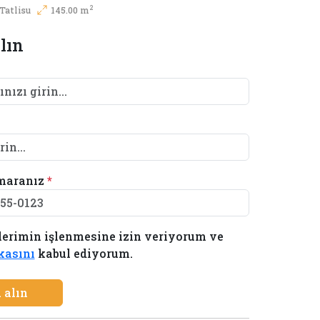
2
Tatlisu
145.00 m
lın
maranız
*
lerimin işlenmesine izin veriyorum ve
ikasını
kabul ediyorum.
 alın