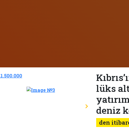
Kıbrıs’
lüks a
yatırım
deniz k
den itibar