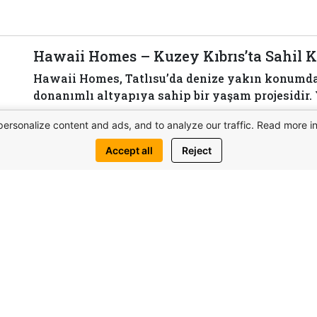
Hawaii Homes – Kuzey Kıbrıs’ta Sahil 
Hawaii Homes, Tatlısu’da denize yakın konumda 
donanımlı altyapıya sahip bir yaşam projesidir. 
personalize content and ads, and to analyze our traffic. Read more i
View complex
Accept all
Reject
Bize 
kkında bilgi al
Benzer nesneler de ilginizi çekebilir