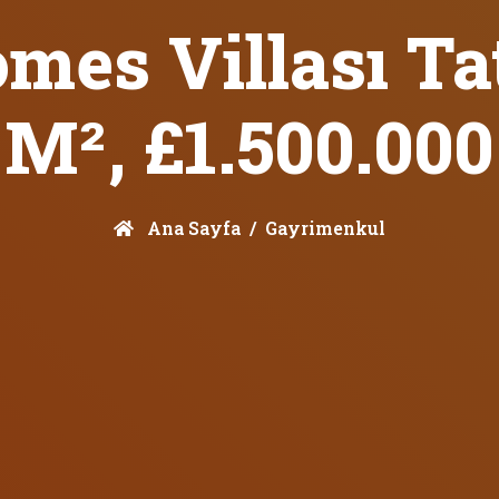
mes Villası Tat
M², £1.500.000
Ana Sayfa
Gayrimenkul