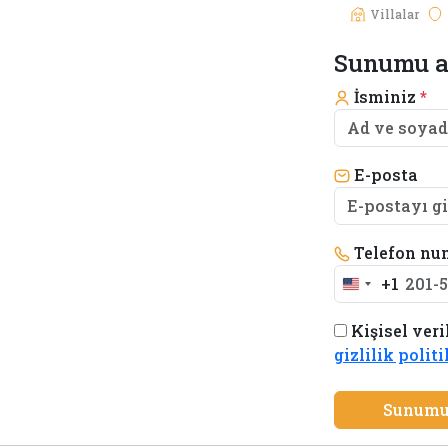
Villalar
Sunumu a
İsminiz
*
E-posta
Telefon nu
+1
United
States
Kişisel veri
+1
gizlilik polit
Sunumu