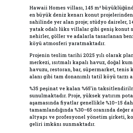
Hawaii Homes villası, 145 m² büyüklüğünde
en büyük deniz kenarı konut projelerinden 
sahilinde yer alan proje; stüdyo daireler, 1
yatak odalı lüks villalar gibi geniş konu
nehirler, göller ve adalarla tasarlanan ben
köyü atmosferi yaratmaktadır.
Projenin teslim tarihi 2025 yılı olarak pla
merkezi, ısıtmalı kapalı havuz, doğal kum
havuzu, restoran, bar, süpermarket, tenis 
alanı gibi tam donanımlı tatil köyü tarzı 
%35 peşinat ve kalan %65’in taksitlendiri
sunulmaktadır. Proje, yüksek yatırım pota
aşamasında fiyatlar genellikle %10–15 dah
tamamlandığında %30–65 oranında değer a
altyapı ve profesyonel yönetim şirketi, ko
geliri imkânı sunmaktadır.