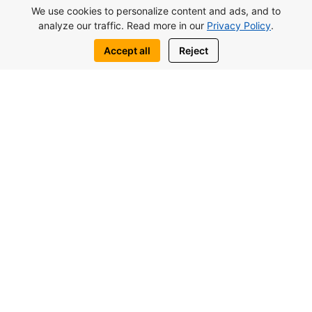
We use cookies to personalize content and ads, and to
analyze our traffic. Read more in our
Privacy Policy
.
Accept all
Reject
Vielleicht interessieren Sie sich auch
für ähnliche Objekte
von 117.000£
Studio Lagoon Verde In Otuken,
Nordzypern
Wohnungen