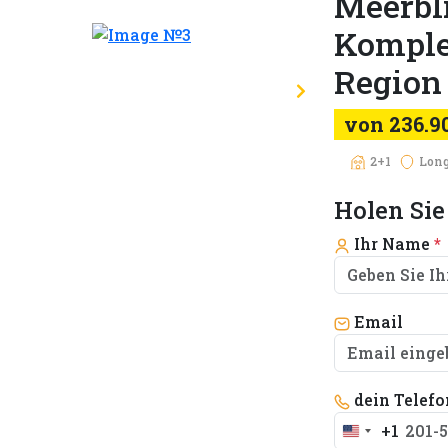
Meerbl
Komple
Region
von 236.9
2+1
Lon
Holen Sie
Ihr Name
*
Email
dein Telef
+1
United