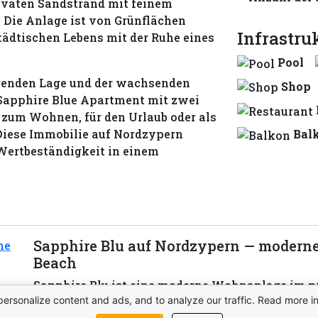
ivaten Sandstrand mit feinem
 Die Anlage ist von Grünflächen
Infrastru
ädtischen Lebens mit der Ruhe eines
Pool
agenden Lage und der wachsenden
Shop
s Sapphire Blue Apartment mit zwei
zum Wohnen, für den Urlaub oder als
Bal
Diese Immobilie auf Nordzypern
Wertbeständigkeit in einem
Sapphire Blu auf Nordzypern — modern
Beach
Sapphire Blu ist eine moderne Wohnanlage im pr
personalize content and ads, and to analyze our traffic. Read more i
auf Nordzypern. Das Projekt vereint elegante Ar