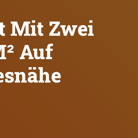
t Mit Zwei
² Auf
esnähe