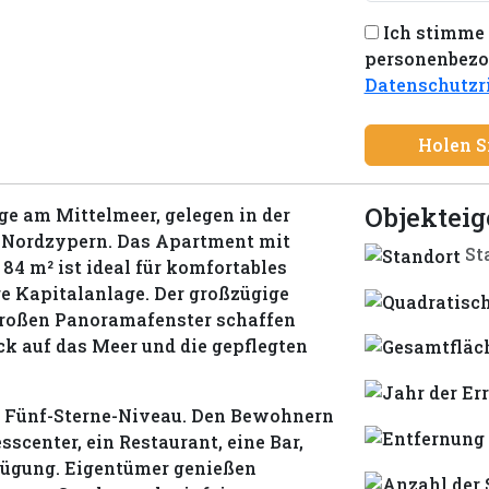
States
Ich stimme 
+1
personenbezog
Datenschutzri
Holen S
Objektei
e am Mittelmeer, gelegen in der
f Nordzypern. Das Apartment mit
St
4 m² ist ideal für komfortables
e Kapitalanlage. Der großzügige
 großen Panoramafenster schaffen
ck auf das Meer und die gepflegten
uf Fünf-Sterne-Niveau. Den Bewohnern
center, ein Restaurant, eine Bar,
fügung. Eigentümer genießen