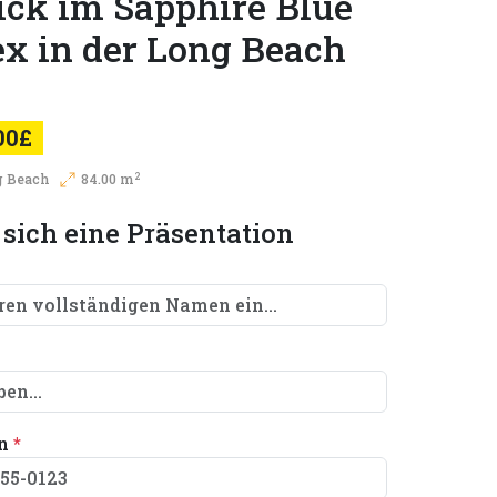
ick im Sapphire Blue
x in der Long Beach
00£
2
g Beach
84.00 m
 sich eine Präsentation
on
*