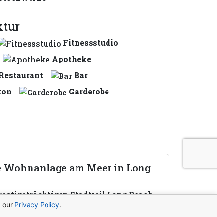
ktur
Fitnessstudio
Apotheke
Restaurant
Bar
kon
Garderobe
e Wohnanlage am Meer in Long
estigeträchtigen Stadtteil Long Beach
n our
Privacy Policy
.
chitektur, luxuriöse Ausstattung und