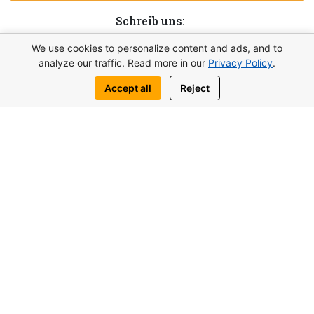
Schreib uns:
WhatsApp
Telegram
We use cookies to personalize content and ads, and to
analyze our traffic. Read more in our
Privacy Policy
.
Accept all
Reject
Vielleicht interessieren Sie sich auch
für ähnliche Objekte
von 117.000£