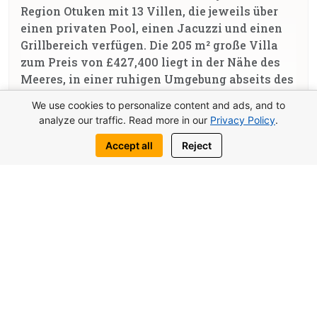
Region Otuken mit 13 Villen, die jeweils über
einen privaten Pool, einen Jacuzzi und einen
Grillbereich verfügen. Die 205 m² große Villa
zum Preis von £427,400 liegt in der Nähe des
Meeres, in einer ruhigen Umgebung abseits des
Stadtlärms. Die Anlage bietet einen
We use cookies to personalize content and ads, and to
Außenbereich mit Swimmingpool, einen
analyze our traffic. Read more in our
Privacy Policy
.
Kinderspielplatz und eine vollständige
Accept all
Reject
Infrastruktur für komfortables Wohnen.
Fertigstellung des Projekts — 2024.
Details
Passion Homes ist ein modernes Wohnprojekt im
Stadtteil Otuken, in unmittelbarer Nähe zu den
berühmten Stränden von Long Beach – bekannt als
einige der schönsten Strände Nordzyperns. Das