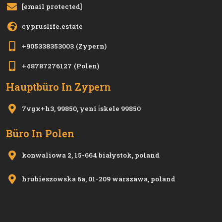
[email protected]
cypruslife.estate
+905338353003
(Zypern)
+48787276127
(Polen)
Hauptbüro In Zypern
7vgx+h3, 99850, yeni i̇skele 99850
Büro In Polen
konwaliowa 2, 15-664 białystok, poland
hrubieszowska 6a, 01-209 warszawa, poland