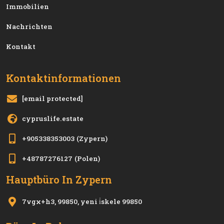
Immobilien
Nachrichten
Kontakt
Kontaktinformationen
[email protected]
cypruslife.estate
+905338353003
(Zypern)
+48787276127
(Polen)
Hauptbüro In Zypern
7vgx+h3, 99850, yeni i̇skele 99850