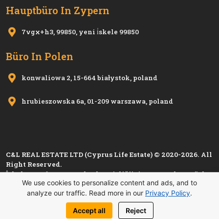
Hauptbüro In Zypern
7vgx+h3, 99850, yeni i̇skele 99850
Büro In Polen
konwaliowa 2, 15-664 białystok, poland
hrubieszowska 6a, 01-209 warszawa, poland
C&L REAL ESTATE LTD (Cyprus Life Estate) © 2020-2026. All
Right Reserved.
İskele Esnaf ve Zanaatkarlar Birliği'nin 1280, Kıbrıs Türk
We use cookies to personalize content and ads, and to
Esnaf ve Zanaatkarlar Odası'nın
i 1501
sicil numarası ile
analyze our traffic. Read more in our
Privacy Policy
.
kayıtlı üyesidir.
Datenschutzbestimmungen
Accept all
Reject
ATATURK CAD. SINIRUSTU DIS KAPI NO: 4/16 / ISKELE