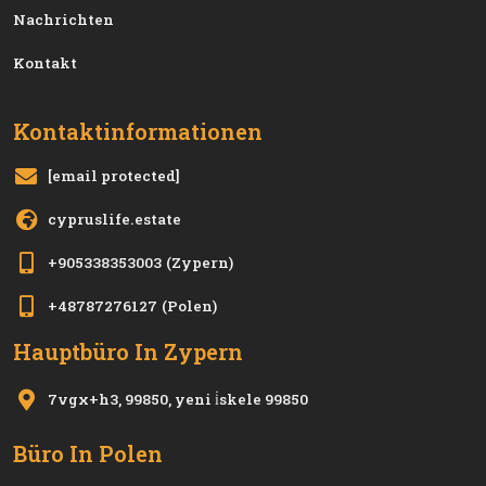
Nachrichten
Kontakt
Kontaktinformationen
[email protected]
cypruslife.estate
+905338353003
(Zypern)
+48787276127
(Polen)
Hauptbüro In Zypern
7vgx+h3, 99850, yeni i̇skele 99850
Büro In Polen