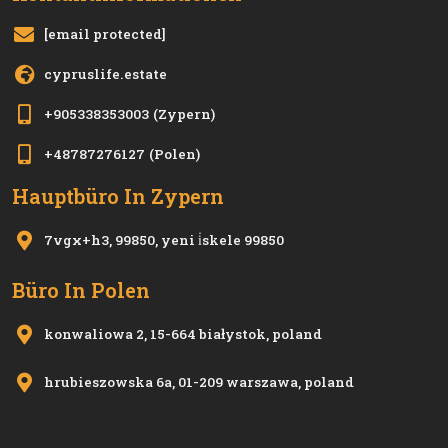
[email protected]
cypruslife.estate
+905338353003
(Zypern)
+48787276127
(Polen)
Hauptbüro In Zypern
7vgx+h3, 99850, yeni i̇skele 99850
Büro In Polen
konwaliowa 2, 15-664 białystok, poland
hrubieszowska 6a, 01-209 warszawa, poland