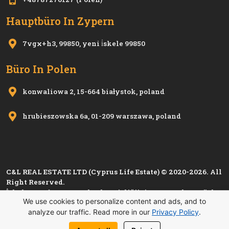
Hauptbüro In Zypern
7vgx+h3, 99850, yeni i̇skele 99850
Büro In Polen
konwaliowa 2, 15-664 białystok, poland
hrubieszowska 6a, 01-209 warszawa, poland
C&L REAL ESTATE LTD (Cyprus Life Estate) © 2020-2026. All
Right Reserved.
İskele Esnaf ve Zanaatkarlar Birliği'nin 1280, Kıbrıs Türk
We use cookies to personalize content and ads, and to
Esnaf ve Zanaatkarlar Odası'nın
i 1501
sicil numarası ile
analyze our traffic. Read more in our
Privacy Policy
.
kayıtlı üyesidir.
Datenschutzbestimmungen