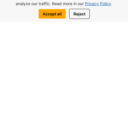
analyze our traffic. Read more in our
Privacy Policy
.
Accept all
Reject
شما هم ممكنه به اين موضوع مشابه علاقهمند
باشيد
پوند117.000از
استودیو Lagoon Verde در اوتوکن، قبرس
شمالی
استديو