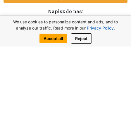
Napisz do nas:
WhatsApp
Telegram
We use cookies to personalize content and ads, and to
analyze our traffic. Read more in our
Privacy Policy
.
Accept all
Reject
Być może zainteresują Cię także
podobne obiekty
od 117.000£