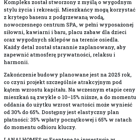
Kompleks został stworzony z myślą o wygodnym
stylu życia i rekreacji. Mieszkańcy mogą korzystać
z krytego basenu z podgrzewaną wodą,
nowoczesnego centrum SPA, w pełni wyposażonej
siłowni, kawiarni i baru, placu zabaw dla dzieci
oraz wygodnych sklepów na terenie osiedla.
Każdy detal został starannie zaplanowany, aby
zapewnić atmosferę prywatności, relaksu i
harmonii.
Zakończenie budowy planowane jest na 2025 rok,
co czyni projekt szczególnie atrakcyjnym pod
kątem wzrostu kapitału. Na wczesnym etapie ceny
mieszkań są zwykle o 10–15% niższe, a do momentu
oddania do użytku wzrost wartości może wynieść
od 30% do 65%. Dostępny jest elastyczny plan
płatności: 35% wpłaty początkowej i 65% w ratach
do momentu odbioru kluczy.
LANAI HOMES w Esentepe to inwestycja w