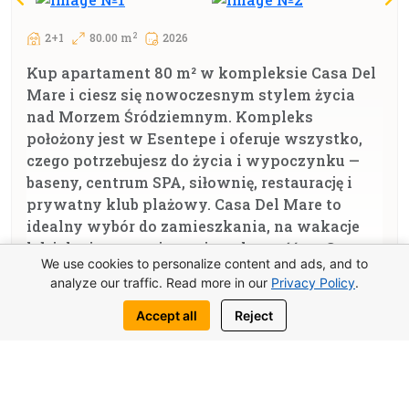
2
2+1
80.00 m
2026
Kup apartament 80 m² w kompleksie Casa Del
Mare i ciesz się nowoczesnym stylem życia
nad Morzem Śródziemnym. Kompleks
położony jest w Esentepe i oferuje wszystko,
czego potrzebujesz do życia i wypoczynku —
baseny, centrum SPA, siłownię, restaurację i
prywatny klub plażowy. Casa Del Mare to
idealny wybór do zamieszkania, na wakacje
lub jako inwestycja w nieruchomość na Cyprze
We use cookies to personalize content and ads, and to
Północnym.
analyze our traffic. Read more in our
Privacy Policy
.
Details
Accept all
Reject
Casa Del Mare — willa z trzema
sypialniami 184 m² nad morzem na