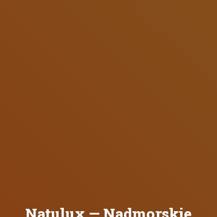
Natulux — Nadmorskie