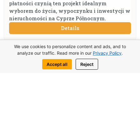
płatności czynią ten projekt idealnym
wyborem do życia, wypoczynku i inwestycji w
nieruchomości na Cyprze Północnym.
Details
We use cookies to personalize content and ads, and to
analyze our traffic. Read more in our
Privacy Policy
.
Natulux to wyjątkowy projekt mieszkaniowy
Accept all
Reject
położony w malowniczej okolicy Küçük Erenköy w
Tatlısu. Kompleks znajduje się na unikalnym klifie,
oferując zapierający dech w piersiach
panoramiczny widok na morze w zakresie aż 270
stopni. To miejsce, w którym nowoczesna
architektura, komfort i piękno natury tworzą
spójną całość.
Projekt został zaprojektowany zarówno do życia
na co dzień, jak i do wypoczynku. Do dyspozycji
mieszkańców są baseny, centrum fitness, strefa