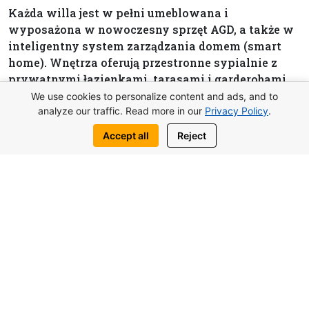
Każda willa jest w pełni umeblowana i
wyposażona w nowoczesny sprzęt AGD, a także w
inteligentny system zarządzania domem (smart
home). Wnętrza oferują przestronne sypialnie z
prywatnymi łazienkami, tarasami i garderobami.
W projekcie przewidziano również osobną pralnię.
We use cookies to personalize content and ads, and to
Na parterze znajduje się sypialnia gościnna,
analyze our traffic. Read more in our
Privacy Policy
.
natomiast na piętrze trzy dodatkowe sypialnie. Na
Accept all
Reject
życzenie dostępne są wykończenia w stylu
designerskim, a komfort mieszkańców zapewnia
centralna klimatyzacja.
Powierzchnia willi zaczyna się od 305 m², a
powierzchnia działek wynosi od 500 do 575 m².
Cena uzależniona jest od wielkości i lokalizacji
wybranej działki.
Dostępny jest elastyczny plan płatności: 35%
wpłaty początkowej i 65% w ratach do momentu