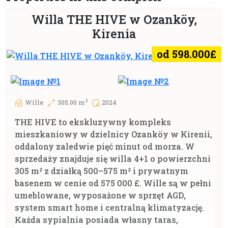
Willa THE HIVE w Ozanköy,
Kirenia
od 598.000£
2
Wille
305.00 m
2024
THE HIVE to ekskluzywny kompleks
mieszkaniowy w dzielnicy Ozanköy w Kirenii,
oddalony zaledwie pięć minut od morza. W
sprzedaży znajduje się willa 4+1 o powierzchni
305 m² z działką 500–575 m² i prywatnym
basenem w cenie od 575 000 £. Wille są w pełni
umeblowane, wyposażone w sprzęt AGD,
system smart home i centralną klimatyzację.
Każda sypialnia posiada własny taras,