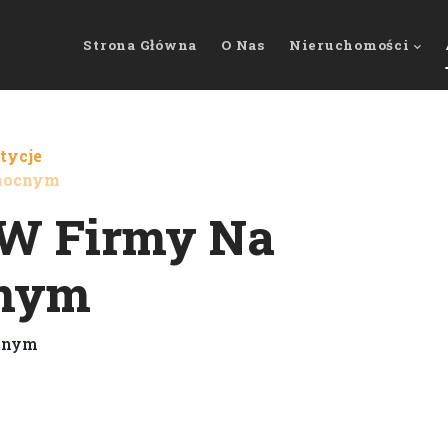
Strona Główna
O Nas
Nieruchomości
tycje
łnocnym
 W Firmy Na
cnym