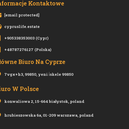
nformacje Kontaktowe
[email protected]
cypruslife.estate
+905338353003
(Cypr)
+48787276127
(Polska)
łówne Biuro Na Cyprze
7vgx+h3, 99850, yeni i̇skele 99850
iuro W Polsce
konwaliowa 2, 15-664 białystok, poland
hrubieszowska 6a, 01-209 warszawa, poland