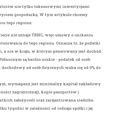
estorów nie tylko luksusowymi inwestycjami
 życiem gospodarką. W tym artykule chcemy
ru tego regionu.
iecie nie uznaje TRNC, więc umowy o unikaniu
osowania do tego regionu. Oznacza to, że podatki
łki, a nie w kraju, w którym generowany jest dochód.
Północnym są bardzo niskie - podatek od osób
 dochodowy od osób fizycznych waha się od 0% do
nym, wymagany jest minimalny kapitał zakładowy
ności zagranicznej), kopie paszportów i
tkich założycieli oraz zarejestrowana siedziba.
ilku tygodni w zależności od rodzaju spółki i jej