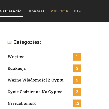
Aktualności
Kontakt
VIP-Club
Pl
Categories:
Wnętrze
1
Edukacja
3
Ważne Wiadomości Z Cypru
9
Życie Codzienne Na Cyprze
2
Nieruchomość
13