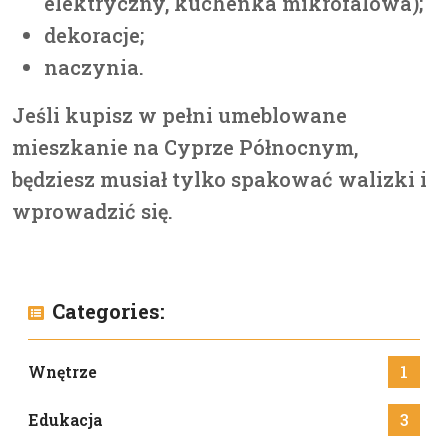
elektryczny, kuchenka mikrofalowa);
dekoracje;
naczynia.
Jeśli kupisz w pełni umeblowane
mieszkanie na Cyprze Północnym,
będziesz musiał tylko spakować walizki i
wprowadzić się.
Categories:
Wnętrze
1
Edukacja
3