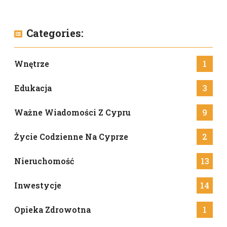
Categories:
Wnętrze
1
Edukacja
3
Ważne Wiadomości Z Cypru
9
Życie Codzienne Na Cyprze
2
Nieruchomość
13
Inwestycje
14
Opieka Zdrowotna
1