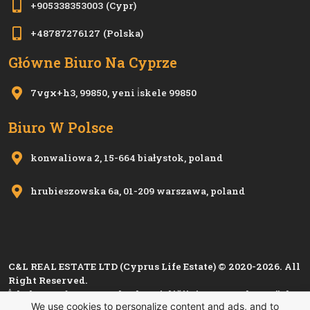
+905338353003
(Cypr)
+48787276127
(Polska)
Główne Biuro Na Cyprze
7vgx+h3, 99850, yeni i̇skele 99850
Biuro W Polsce
konwaliowa 2, 15-664 białystok, poland
hrubieszowska 6a, 01-209 warszawa, poland
C&L REAL ESTATE LTD (Cyprus Life Estate) © 2020-2026. All
Right Reserved.
İskele Esnaf ve Zanaatkarlar Birliği'nin 1280, Kıbrıs Türk
We use cookies to personalize content and ads, and to
Esnaf ve Zanaatkarlar Odası'nın
i 1501
sicil numarası ile