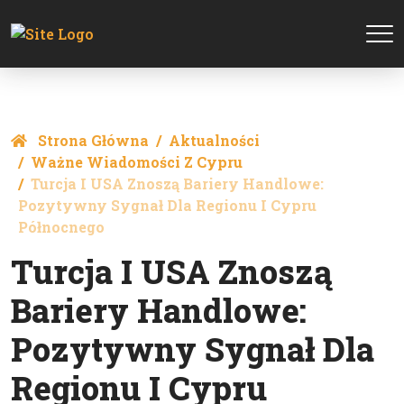
Strona Główna
Aktualności
Ważne Wiadomości Z Cypru
Turcja I USA Znoszą Bariery Handlowe:
Pozytywny Sygnał Dla Regionu I Cypru
Północnego
Turcja I USA Znoszą
Bariery Handlowe:
Pozytywny Sygnał Dla
Regionu I Cypru