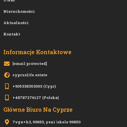
O Nas
Nieruchomości
Aktualności
Kontakt
Informacje Kontaktowe
[email protected]
cypruslife.estate
+905338353003
(Cypr)
+48787276127
(Polska)
Główne Biuro Na Cyprze
7vgx+h3, 99850, yeni i̇skele 99850